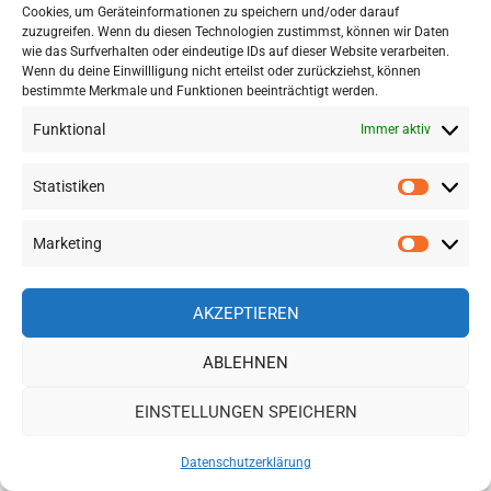
Juni 2025
(5)
Cookies, um Geräteinformationen zu speichern und/oder darauf
zuzugreifen. Wenn du diesen Technologien zustimmst, können wir Daten
wie das Surfverhalten oder eindeutige IDs auf dieser Website verarbeiten.
EURE DEUTSCHSPRACHIGE ZEITUNG FÜR
Wenn du deine Einwillligung nicht erteilst oder zurückziehst, können
THAILAND:
bestimmte Merkmale und Funktionen beeinträchtigt werden.
Funktional
Immer aktiv
Statistiken
Statisti
Marketing
Marketi
AKZEPTIEREN
ABLEHNEN
EINSTELLUNGEN SPEICHERN
Datenschutzerklärung