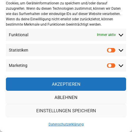
Cookies, um Geräteinformationen zu speichern und/oder darauf
zuzugreifen. Wenn du diesen Technologien zustimmst, können wir Daten
12GO ASIA – MIT UNSEREM RABATTCODE
wie das Surfverhalten oder eindeutige IDs auf dieser Website verarbeiten.
Wenn du deine Einwillligung nicht erteilst oder zurückziehst, können
„TP12GO“ IM FEBRUAR 5% SPAREN
bestimmte Merkmale und Funktionen beeinträchtigt werden.
Funktional
Immer aktiv
IMPRESSIONEN AUS NHA TRANG, VIETNAM:
Statistiken
Statisti
Marketing
Marketi
AKZEPTIEREN
ABLEHNEN
EINSTELLUNGEN SPEICHERN
Datenschutzerklärung