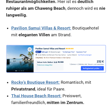
Restaurantmöglichkeiten.
Hier ist es
deutlich
ruhiger als am Chaweng Beach
, dennoch wird es
nie
langweilig.
Pavilion Samui Villas & Resort:
Boutiquehotel
mit
eleganten Villen
am Strand.
Rocky’s Boutique Resort:
Romantisch, mit
Privatstrand
, ideal für Paare.
Thai House Beach Resort:
Preiswert,
familienfreundlich,
mitten im Zentrum.