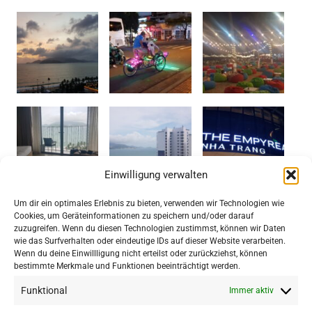
Einwilligung verwalten
Um dir ein optimales Erlebnis zu bieten, verwenden wir Technologien wie
Cookies, um Geräteinformationen zu speichern und/oder darauf
zuzugreifen. Wenn du diesen Technologien zustimmst, können wir Daten
TRIP COM: GROSSE HOTEL- UND F
wie das Surfverhalten oder eindeutige IDs auf dieser Website verarbeiten.
LUGAUSWAHL IN SÜDOSTASIEN ZU S
Wenn du deine Einwillligung nicht erteilst oder zurückziehst, können
bestimmte Merkmale und Funktionen beeinträchtigt werden.
PITZENPREISEN
Funktional
Immer aktiv