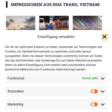
IMPRESSIONEN AUS NHA TRANG, VIETNAM:
Einwilligung verwalten
Um dir ein optimales Erlebnis zu bieten, verwenden wir Technologien wie
Cookies, um Geräteinformationen zu speichern und/oder darauf
zuzugreifen. Wenn du diesen Technologien zustimmst, können wir Daten
wie das Surfverhalten oder eindeutige IDs auf dieser Website verarbeiten.
Wenn du deine Einwillligung nicht erteilst oder zurückziehst, können
bestimmte Merkmale und Funktionen beeinträchtigt werden.
Funktional
Immer aktiv
Statistiken
Statisti
TRIP COM: GROSSE HOTEL- UND F
LUGAUSWAHL IN SÜDOSTASIEN ZU S
Marketing
Marketi
PITZENPREISEN