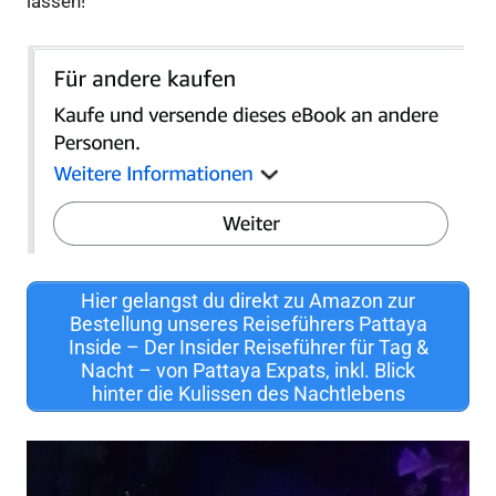
lassen!
Hier gelangst du direkt zu Amazon zur
Bestellung unseres Reiseführers Pattaya
Inside – Der Insider Reiseführer für Tag &
Nacht – von Pattaya Expats, inkl. Blick
hinter die Kulissen des Nachtlebens