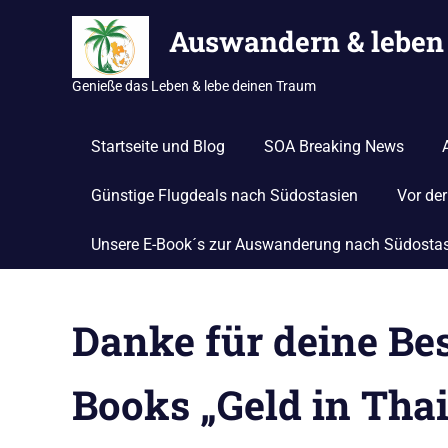
Zum
Auswandern & leben 
Inhalt
springen
Genieße das Leben & lebe deinen Traum
Startseite und Blog
SOA Breaking News
Günstige Flugdeals nach Südostasien
Vor de
Unsere E-Book´s zur Auswanderung nach Südosta
Danke für deine Bes
Books „Geld in Tha