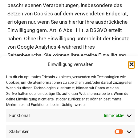
beschriebenen Verarbeitungen, insbesondere das
Setzen von Cookies auf dem verwendeten Endgerät,
erfolgen nur, wenn Sie uns hierfür Ihre ausdrückliche
Einwilligung gem. Art. 6 Abs. 1 lit. a DSGVO erteilt
haben. Ohne Ihre Einwilligung unterbleibt der Einsatz
von Google Analytics 4 während Ihres
Seitenbesuchs. Sie können Ihre erteilte Einwilligung
mit Wirkung für die Zukunft jederzeit widerrufen. Um
Einwilligung verwalten
Ihr Widerrufsrecht auszuüben, deaktivieren Sie bitte
Um dir ein optimales Erlebnis zu bieten, verwenden wir Technologien wie
diesen Dienst über das auf der Website
Cookies, um Geräteinformationen zu speichern und/oder darauf zuzugreifen.
bereitgestellte „Cookie-Consent-Tool“. Wir haben mit
Wenn du diesen Technologien zustimmst, können wir Daten wie das
Surfverhalten oder eindeutige IDs auf dieser Website verarbeiten. Wenn du
Google einen Auftragsverarbeitungsvertrag
deine Einwillligung nicht erteilst oder zurückziehst, können bestimmte
geschlossen, der den Schutz der Daten unserer
Merkmale und Funktionen beeinträchtigt werden.
Seitenbesucher sicherstellt und eine unberechtigte
Funktional
Immer aktiv
Weitergabe an Dritte untersagt.Weitere rechtliche
Hinweise zu Google Analytics 4 finden Sie unter
Statistiken
Statis