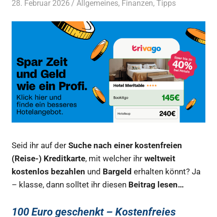
28. Februar 2026
Bruno Müller
Allgemeines
,
Finanzen
,
Tipps
Seid ihr auf der
Suche nach einer kostenfreien
(Reise-) Kreditkarte
, mit welcher ihr
weltweit
kostenlos bezahlen
und
Bargeld
erhalten könnt? Ja
– klasse, dann solltet ihr diesen
Beitrag lesen…
100 Euro geschenkt –
Kostenfreies