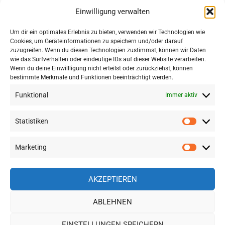
Einwilligung verwalten
Um dir ein optimales Erlebnis zu bieten, verwenden wir Technologien wie
Cookies, um Geräteinformationen zu speichern und/oder darauf
zuzugreifen. Wenn du diesen Technologien zustimmst, können wir Daten
wie das Surfverhalten oder eindeutige IDs auf dieser Website verarbeiten.
Wenn du deine Einwillligung nicht erteilst oder zurückziehst, können
bestimmte Merkmale und Funktionen beeinträchtigt werden.
Funktional
Immer aktiv
Statistiken
Statisti
TRIP COM: GROSSE HOTEL- UND F
LUGAUSWAHL IN SÜDOSTASIEN ZU S
Marketing
Marketi
PITZENPREISEN
AKZEPTIEREN
ABLEHNEN
WordPress-Theme: Gridbox von ThemeZee.
EINSTELLUNGEN SPEICHERN