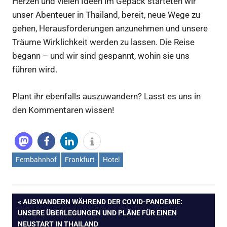
Herzen und vielen Ideen im Gepäck starteten wir
unser Abenteuer in Thailand, bereit, neue Wege zu
gehen, Herausforderungen anzunehmen und unsere
Träume Wirklichkeit werden zu lassen. Die Reise
begann – und wir sind gespannt, wohin sie uns
führen wird.
Plant ihr ebenfalls auszuwandern? Lasst es uns in
den Kommentaren wissen!
Fernbahnhof
Frankfurt
Hotel
Beitragsnavigation
VORHERIGER
AUSWANDERN WÄHREND DER COVID-PANDEMIE:
BEITRAG:
UNSERE ÜBERLEGUNGEN UND PLÄNE FÜR EINEN
NEUSTART IN THAILAND