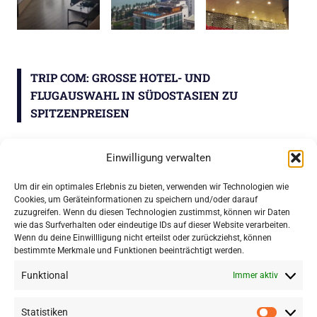
TRIP COM: GROSSE HOTEL- UND F
LUGAUSWAHL IN SÜDOSTASIEN ZU S
PITZENPREISEN
Einwilligung verwalten
WordPress-Theme: Gridbox von ThemeZee.
Um dir ein optimales Erlebnis zu bieten, verwenden wir Technologien wie
Cookies, um Geräteinformationen zu speichern und/oder darauf
zuzugreifen. Wenn du diesen Technologien zustimmst, können wir Daten
wie das Surfverhalten oder eindeutige IDs auf dieser Website verarbeiten.
Impressum
|
Datenschutz
Wenn du deine Einwillligung nicht erteilst oder zurückziehst, können
bestimmte Merkmale und Funktionen beeinträchtigt werden.
Funktional
Immer aktiv
Statistiken