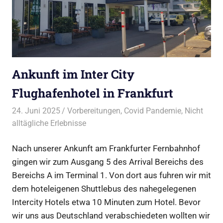
Ankunft im Inter City
Flughafenhotel in Frankfurt
24. Juni 2025
Bruno Müller
Vorbereitungen
,
Covid Pandemie
,
Nicht
alltägliche Erlebnisse
Nach unserer Ankunft am Frankfurter Fernbahnhof
gingen wir zum Ausgang 5 des Arrival Bereichs des
Bereichs A im Terminal 1. Von dort aus fuhren wir mit
dem hoteleigenen Shuttlebus des nahegelegenen
Intercity Hotels etwa 10 Minuten zum Hotel. Bevor
wir uns aus Deutschland verabschiedeten wollten wir