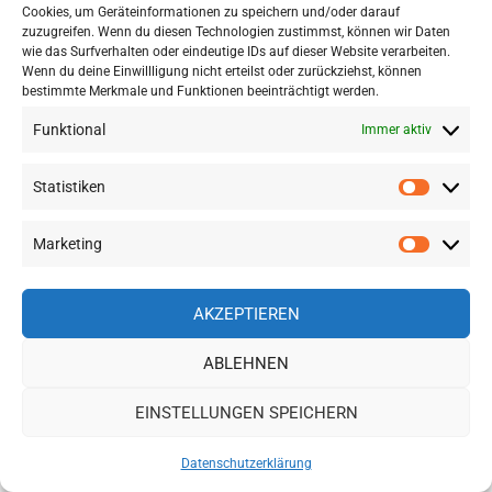
Cookies, um Geräteinformationen zu speichern und/oder darauf
zuzugreifen. Wenn du diesen Technologien zustimmst, können wir Daten
wie das Surfverhalten oder eindeutige IDs auf dieser Website verarbeiten.
Bruno Müller
sagt:
Wenn du deine Einwillligung nicht erteilst oder zurückziehst, können
bestimmte Merkmale und Funktionen beeinträchtigt werden.
31. Juli 2025 um 0:44 Uhr
Funktional
Immer aktiv
Hallo Mark!
Statistiken
Statisti
Das ist genauso korrekt!
Marketing
Marketi
VG, Bruno
AKZEPTIEREN
ANTWORTEN
ABLEHNEN
Bruno Müller
sagt:
EINSTELLUNGEN SPEICHERN
31. Juli 2025 um 0:45 Uhr
Datenschutzerklärung