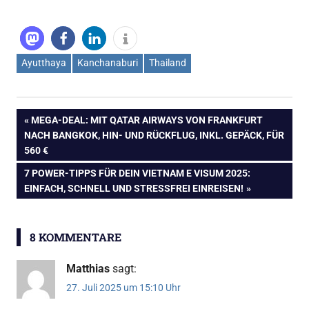
Ayutthaya
Kanchanaburi
Thailand
Beitragsnavigation
VORHERIGER
MEGA-DEAL: MIT QATAR AIRWAYS VON FRANKFURT
BEITRAG:
NACH BANGKOK, HIN- UND RÜCKFLUG, INKL. GEPÄCK, FÜR
560 €
NÄCHSTER
7 POWER-TIPPS FÜR DEIN VIETNAM E VISUM 2025:
BEITRAG:
EINFACH, SCHNELL UND STRESSFREI EINREISEN!
8 KOMMENTARE
Matthias
sagt:
27. Juli 2025 um 15:10 Uhr