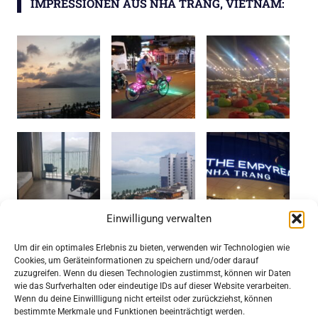
IMPRESSIONEN AUS NHA TRANG, VIETNAM:
Einwilligung verwalten
Um dir ein optimales Erlebnis zu bieten, verwenden wir Technologien wie
Cookies, um Geräteinformationen zu speichern und/oder darauf
TRIP COM: GROSSE HOTEL- UND F
zuzugreifen. Wenn du diesen Technologien zustimmst, können wir Daten
LUGAUSWAHL IN SÜDOSTASIEN ZU S
wie das Surfverhalten oder eindeutige IDs auf dieser Website verarbeiten.
PITZENPREISEN
Wenn du deine Einwillligung nicht erteilst oder zurückziehst, können
bestimmte Merkmale und Funktionen beeinträchtigt werden.