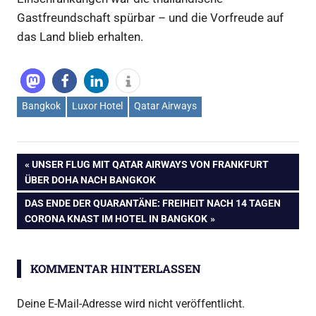
Gastfreundschaft spürbar – und die Vorfreude auf
das Land blieb erhalten.
Bangkok
Luxor Hotel
Qatar Airways
Beitragsnavigation
VORHERIGER
UNSER FLUG MIT QATAR AIRWAYS VON FRANKFURT
BEITRAG:
ÜBER DOHA NACH BANGKOK
NÄCHSTER
DAS ENDE DER QUARANTÄNE: FREIHEIT NACH 14 TAGEN
BEITRAG:
CORONA KNAST IM HOTEL IN BANGKOK
KOMMENTAR HINTERLASSEN
Deine E-Mail-Adresse wird nicht veröffentlicht.