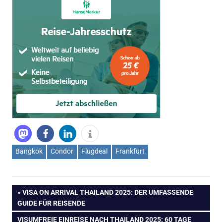
Bangkok
Condor
Flugdeal
Frankfurt
Beitragsnavigation
VORHERIGER
VISA ON ARRIVAL THAILAND 2025: DER UMFASSENDE
BEITRAG:
GUIDE FÜR REISENDE
NÄCHSTER
VISUMFREIE EINREISE NACH THAILAND 2025: 60 TAGE