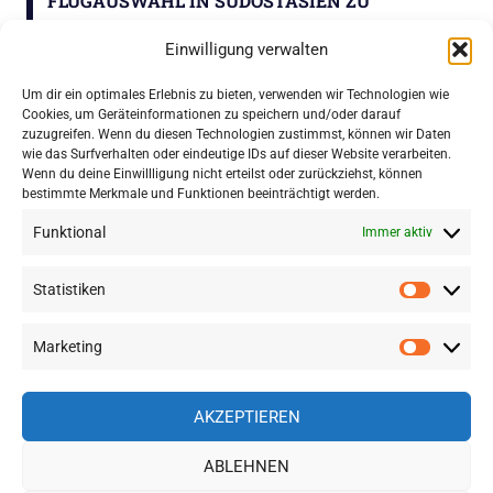
LUGAUSWAHL IN SÜDOSTASIEN ZU S
PITZENPREISEN
Einwilligung verwalten
Um dir ein optimales Erlebnis zu bieten, verwenden wir Technologien wie
Cookies, um Geräteinformationen zu speichern und/oder darauf
WordPress-Theme: Gridbox von ThemeZee.
zuzugreifen. Wenn du diesen Technologien zustimmst, können wir Daten
wie das Surfverhalten oder eindeutige IDs auf dieser Website verarbeiten.
Wenn du deine Einwillligung nicht erteilst oder zurückziehst, können
bestimmte Merkmale und Funktionen beeinträchtigt werden.
Impressum
|
Datenschutz
Funktional
Immer aktiv
Statistiken
Statisti
Marketing
Marketi
AKZEPTIEREN
ABLEHNEN