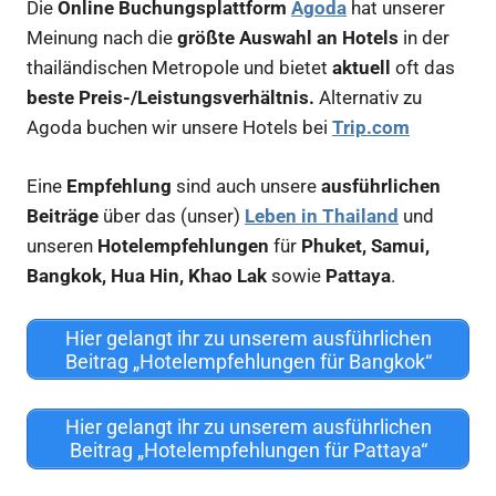
Die
Online Buchungsplattform
Agoda
hat unserer
Meinung nach die
größte Auswahl an Hotels
in der
thailändischen Metropole und bietet
aktuell
oft das
beste Preis-/Leistungsverhältnis.
Alternativ zu
Agoda buchen wir unsere Hotels bei
Trip.com
Eine
Empfehlung
sind auch unsere
ausführlichen
Beiträge
über das (unser)
Leben in Thailand
und
unseren
Hotelempfehlungen
für
Phuket, Samui,
Bangkok, Hua Hin, Khao Lak
sowie
Pattaya
.
Hier gelangt ihr zu unserem ausführlichen
Beitrag „Hotelempfehlungen für Bangkok“
Hier gelangt ihr zu unserem ausführlichen
Beitrag „Hotelempfehlungen für Pattaya“