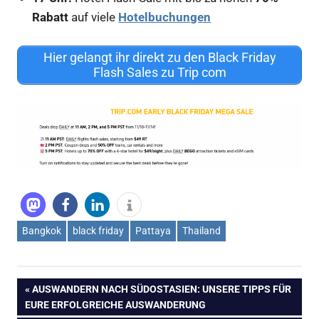
Rabatt
auf viele
Hotelbuchungen
Hier gelangt ihr direkt zu den Black Friday
Flash Sales zu Trip com
Bangkok
black friday
Pattaya
Thailand
Beitragsnavigation
VORHERIGER
AUSWANDERN NACH SÜDOSTASIEN: UNSERE TIPPS FÜR
BEITRAG:
EURE ERFOLGREICHE AUSWANDERUNG