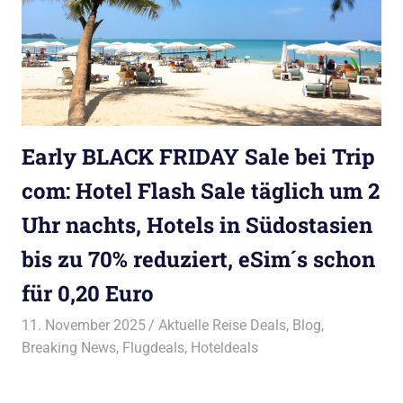
Early BLACK FRIDAY Sale bei Trip
com: Hotel Flash Sale täglich um 2
Uhr nachts, Hotels in Südostasien
bis zu 70% reduziert, eSim´s schon
für 0,20 Euro
11. November 2025
Bruno Müller
Aktuelle Reise Deals
,
Blog
,
Breaking News
,
Flugdeals
,
Hoteldeals