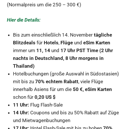
(Normalpreis um die 250 – 300 €)
Hier die Details:
Bis zum einschließlich 14. November
tägliche
Blitzdeals
für
Hotels
,
Flüge
und
eSim Karten
immer um
11, 14
und
17 Uhr PST Time (2 Uhr
nachts in Deutschland, 8 Uhr morgens in
Thailand)
Hotelbuchungen (große Auswahl in Südostasien)
mit bis zu
70% echtem Rabatt
, viele Flüge
innerhalb Asiens für um die
50 €,
eSim Karten
schon für
0,20 US $
11 Uhr:
Flug Flash-Sale
14 Uhr:
Coupons und bis zu 50% Rabatt auf Züge
und Mietwagenbuchungen
17 Uhr:
Hotel Flash-Sale mit bis zu hohen
70%