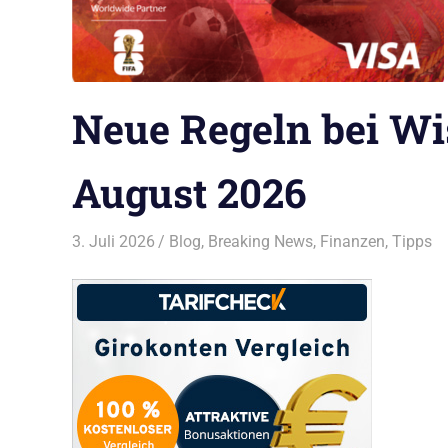
Neue Regeln bei Wi
August 2026
3. Juli 2026
Bruno Müller
Blog
,
Breaking News
,
Finanzen
,
Tipps