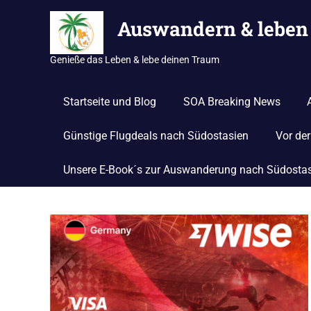
Zum
Auswandern & leben 
Inhalt
springen
Genieße das Leben & lebe deinen Traum
Startseite und Blog
SOA Breaking News
Günstige Flugdeals nach Südostasien
Vor de
Unsere E-Book´s zur Auswanderung nach Südosta