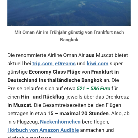
Mit Oman Air im Frühjahr günstig von Frankfurt nach
Bangkok
Die renommierte Airline Oman Air
aus
Muscat bietet
aktuell bei
trip.com
,
eDreams
und
kiwi.com
super
günstige
Economy Class Flüge
von
Frankfurt in
Deutschland
ins thailändische Bangkok
an. Die
Preise belaufen sich auf etwa
521 – 586 Euro
für
einen
Hin- und Rückflug
, jeweils über das Drehkreuz
in Muscat.
Die Gesamtreisezeiten bei den Flügen
betragen in etwa
15 – maximal 20 Stunden
. Also, ab
in´s Flugzeug,
Nackenhörnchen
bereitlegen,
Hörbuch von Amazon Audible
anmachen und