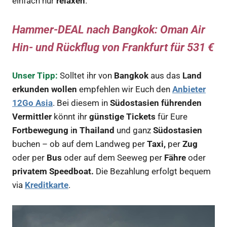
einfach nur
relaxen
.
Hammer-DEAL nach Bangkok: Oman Air
Hin- und Rückflug von Frankfurt für 531 €
Unser Tipp:
Solltet ihr von
Bangkok
aus das
Land
erkunden wollen
empfehlen wir Euch den
Anbieter
12Go Asia
. Bei diesem in
Südostasien führenden
Vermittler
könnt ihr
günstige Tickets
für Eure
Fortbewegung
i
n Thailand
und ganz
Südostasien
buchen – ob auf dem Landweg per
Taxi,
per
Zug
oder per
Bus
oder auf dem Seeweg per
Fähre
oder
privatem Speedboat.
Die Bezahlung erfolgt bequem
via
Kreditkarte
.