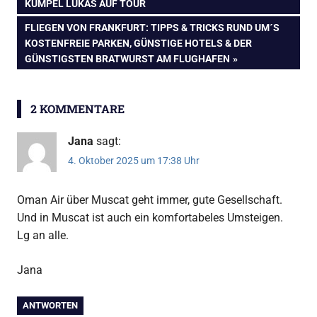
BEITRAG:
KUMPEL LUKAS AUF TOUR
NÄCHSTER
FLIEGEN VON FRANKFURT: TIPPS & TRICKS RUND UM´S
BEITRAG:
KOSTENFREIE PARKEN, GÜNSTIGE HOTELS & DER
GÜNSTIGSTEN BRATWURST AM FLUGHAFEN
2 KOMMENTARE
Jana
sagt:
4. Oktober 2025 um 17:38 Uhr
Oman Air über Muscat geht immer, gute Gesellschaft.
Und in Muscat ist auch ein komfortabeles Umsteigen.
Lg an alle.
Jana
ANTWORTEN