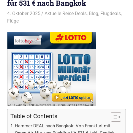
für 531 € nach Bangkok
4. Oktober 2025
Bruno Müller
Aktuelle Reise Deals
,
Blog
,
Flugdeals
,
Flüge
Table of Contents
Hammer-DEAL nach Bangkok: Von Frankfurt mit