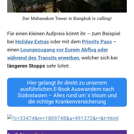
Der Mahanakon Tower in Bangkok is calling!
Für einen kleinen Aufpreis könnt ihr – zum Beispiel
bei
Holiday Extras
oder mit dem
Priority Pass
–
einen
Loungezugang vor Eurem Abflug oder
während des Transits erwerben
, welcher sich bei
längeren Stopps
sehr lohnt.
Hier gelangt ihr direkt zu unserem
ausführlichen E-Book Auswandern nach
Südostasien – Alles rund um´s Visum und
die richtige Krankenversicherung