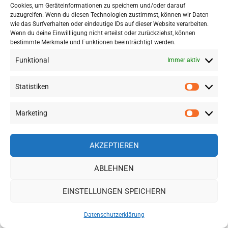
Strände
(16)
Cookies, um Geräteinformationen zu speichern und/oder darauf
Thailand Visum
(14)
zuzugreifen. Wenn du diesen Technologien zustimmst, können wir Daten
wie das Surfverhalten oder eindeutige IDs auf dieser Website verarbeiten.
Tipps
(49)
Wenn du deine Einwillligung nicht erteilst oder zurückziehst, können
Vietnam Visum
(6)
bestimmte Merkmale und Funktionen beeinträchtigt werden.
Visum
(31)
Funktional
Immer aktiv
Vorbereitungen
(22)
Statistiken
EXKLUSIV BEI AMAZON: DIE PERFEKTE
Statisti
VORBEREITUNG FÜR DIE AUSWANDERUNG
Marketing
NACH SÜDOSTASIEN – INKL. BEST PRACTICE
Marketi
TIPPS. IM JULI & AUGUST 2026 FÜR NUR 12,99 €
ANSTATT 29,95 €
AKZEPTIEREN
ABLEHNEN
EINSTELLUNGEN SPEICHERN
Datenschutzerklärung