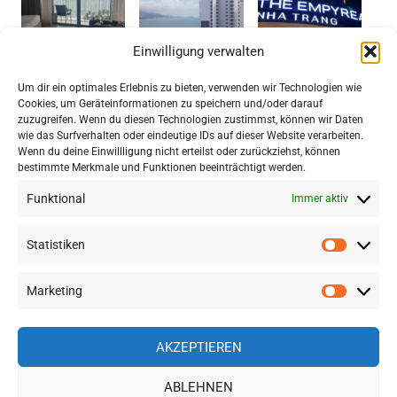
Einwilligung verwalten
Um dir ein optimales Erlebnis zu bieten, verwenden wir Technologien wie
Cookies, um Geräteinformationen zu speichern und/oder darauf
zuzugreifen. Wenn du diesen Technologien zustimmst, können wir Daten
TRIP COM: GROSSE HOTEL- UND F
wie das Surfverhalten oder eindeutige IDs auf dieser Website verarbeiten.
LUGAUSWAHL IN SÜDOSTASIEN ZU S
Wenn du deine Einwillligung nicht erteilst oder zurückziehst, können
bestimmte Merkmale und Funktionen beeinträchtigt werden.
PITZENPREISEN
Funktional
Immer aktiv
Statistiken
Statisti
WordPress-Theme: Gridbox von ThemeZee.
Marketing
Marketi
Impressum
|
Datenschutz
AKZEPTIEREN
ABLEHNEN