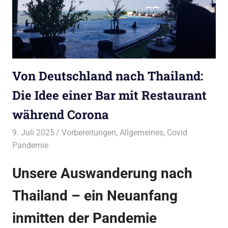
Von Deutschland nach Thailand:
Die Idee einer Bar mit Restaurant
während Corona
9. Juli 2025
Bruno Müller
Vorbereitungen
,
Allgemeines
,
Covid
Pandemie
Unsere Auswanderung nach
Thailand – ein Neuanfang
inmitten der Pandemie