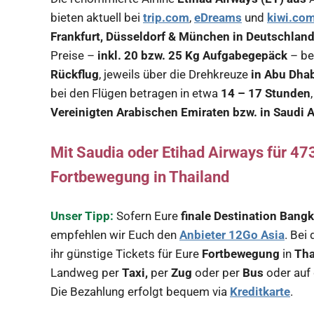
bieten aktuell bei
trip.com
,
eDreams
und
kiwi.co
Frankfurt, Düsseldorf & München in Deutschlan
Preise –
inkl. 20 bzw. 25 Kg Aufgabegepäck
– be
Rückflug
, jeweils über die Drehkreuze
in Abu Dhab
bei den Flügen betragen in etwa
14 –
17 Stunden
Vereinigten Arabischen Emiraten bzw. in Saudi A
Mit Saudia oder Etihad Airways für 4
Fortbewegung in Thailand
Unser Tipp:
Sofern Eure
finale Destination Bang
empfehlen wir Euch den
Anbieter 12Go Asia
. Bei
ihr günstige Tickets für Eure
Fortbewegung
in
Tha
Landweg per
Taxi,
per
Zug
oder per
Bus
oder auf
Die Bezahlung erfolgt bequem via
Kreditkarte
.