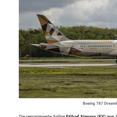
Boeing 787 Dreamli
Die renommierte Airline
Etihad Airways (EY)
aus