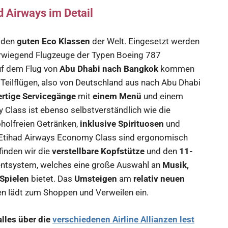
d Airways im Detail
 den
guten Eco Klassen
der Welt. Eingesetzt werden
erwiegend Flugzeuge der Typen Boeing 787
Auf dem Flug von
Abu Dhabi nach Bangkok
kommen
Teilflügen, also von Deutschland aus nach Abu Dhabi
ertige Servicegänge
mit
einem Menü
und einem
 Class ist ebenso selbstverständlich wie die
holfreien Getränken,
inklusive Spirituosen
und
er Etihad Airways Economy Class sind ergonomisch
 finden wir die
verstellbare Kopfstütze
und den
11-
entsystem, welches eine große Auswahl an
Musik,
Spielen
bietet. Das
Umsteigen
am
relativ neuen
fen lädt zum Shoppen und Verweilen ein.
alles über die
verschiedenen Airline Allianzen lest