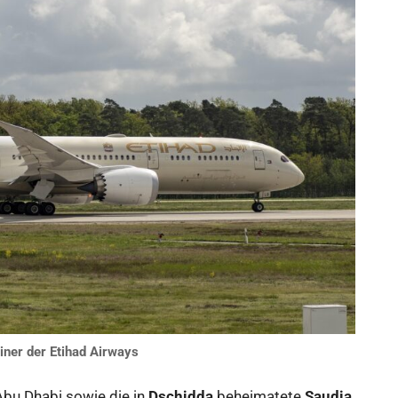
ner der Etihad Airways
Abu Dhabi sowie die in
Dschidda
beheimatete
Saudia