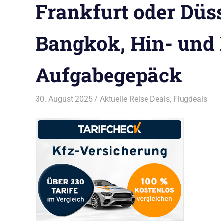
Frankfurt oder Düs
Bangkok, Hin- und 
Aufgabegepäck
30. August 2025
Bruno Müller
Aktuelle Reise Deals
,
Flugdeals