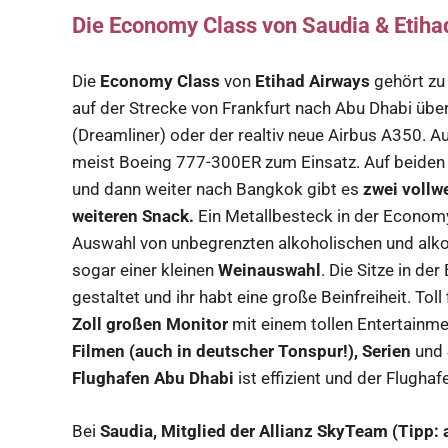
Die Economy Class von Saudia & Etiha
Die
Economy Class
von
Etihad Airways
gehört zu
auf der Strecke von Frankfurt nach Abu Dhabi üb
(Dreamliner) oder der realtiv neue Airbus A350. 
meist Boeing 777-300ER zum Einsatz. Auf beiden 
und dann weiter nach Bangkok gibt es
zwei vollw
weiteren Snack.
Ein Metallbesteck in der Economy
Auswahl von unbegrenzten alkoholischen und alko
sogar einer kleinen
Weinauswahl
. Die Sitze in d
gestaltet und ihr habt eine große Beinfreiheit. Toll
Zoll großen Monitor
mit einem tollen Entertainm
Filmen (auch in deutscher Tonspur!), Serien
und
Flughafen Abu Dhabi
ist effizient und der Flugha
Bei
Saudia, Mitglied der Allianz SkyTeam (Tipp: 