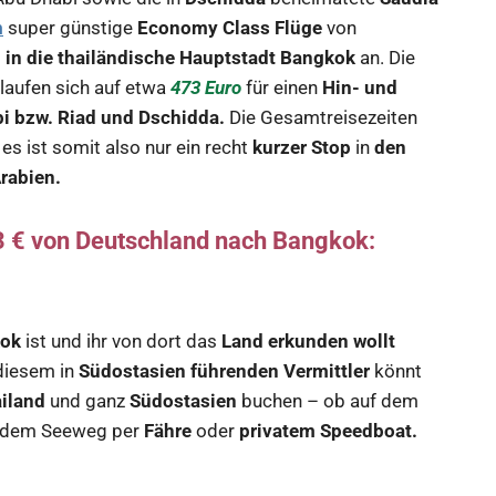
m
super günstige
Economy Class Flüge
von
d
in die thailändische Hauptstadt Bangkok
an. Die
laufen sich auf etwa
473 Euro
für einen
Hin- und
i bzw. Riad und Dschidda.
Die Gesamtreisezeiten
, es ist somit also nur ein recht
kurzer Stop
in
den
rabien.
73 € von Deutschland nach Bangkok:
kok
ist und ihr von dort das
Land erkunden wollt
 diesem in
Südostasien führenden Vermittler
könnt
iland
und ganz
Südostasien
buchen – ob auf dem
 dem Seeweg per
Fähre
oder
privatem Speedboat.