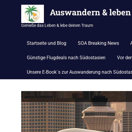
Zum
Auswandern & leben 
Inhalt
springen
Genieße das Leben & lebe deinen Traum
Startseite und Blog
SOA Breaking News
Günstige Flugdeals nach Südostasien
Vor de
Unsere E-Book´s zur Auswanderung nach Südosta