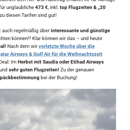
für unglaubliche
473 €
, inkl.
top Flugzeiten & „20
zu diesen Tarifen sind gut!
t auch regelmäßig über
interessante und günstige
chten können!? Klar können wir das – und heute
al!
Nach dem wir
vorletzte Woche über die
tar Airways & Gulf Air für die Weihnachtszeit
Deal: Im
Herbst mit Saudia oder Etihad Airways
und
sehr guten Flugzeiten!
Zu der genauen
päckbestimmung
bei der Buchung!