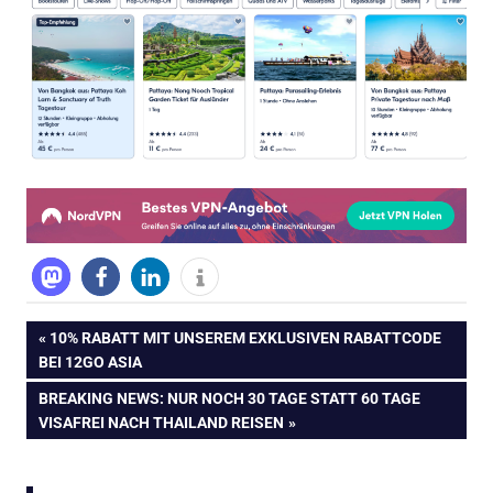
Beitragsnavigation
VORHERIGER
10% RABATT MIT UNSEREM EXKLUSIVEN RABATTCODE
BEITRAG:
BEI 12GO ASIA
NÄCHSTER
BREAKING NEWS: NUR NOCH 30 TAGE STATT 60 TAGE
BEITRAG:
VISAFREI NACH THAILAND REISEN