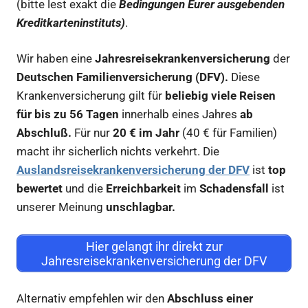
(bitte lest exakt die
Bedingungen Eurer ausgebenden
Kreditkarteninstituts)
.
Wir haben eine
Jahresreisekrankenversicherung
der
Deutschen Familienversicherung (DFV).
Diese
Krankenversicherung gilt für
beliebig viele Reisen
für bis zu 56 Tagen
innerhalb eines Jahres
ab
Abschluß.
Für nur
20 € im Jahr
(40 € für Familien)
macht ihr sicherlich nichts verkehrt. Die
Auslandsreisekrankenversicherung der DFV
ist
top
bewertet
und die
Erreichbarkeit
im
Schadensfall
ist
unserer Meinung
unschlagbar.
Hier gelangt ihr direkt zur
Jahresreisekrankenversicherung der DFV
Alternativ empfehlen wir den
Abschluss einer