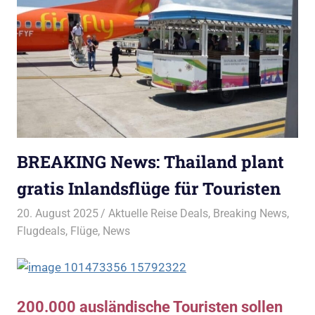
BREAKING News: Thailand plant
gratis Inlandsflüge für Touristen
20. August 2025
Bruno Müller
Aktuelle Reise Deals
,
Breaking News
,
Flugdeals
,
Flüge
,
News
200.000 ausländische Touristen sollen