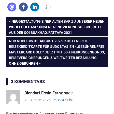
Beitragsnavigation
VORHERIGER
NEUGESTALTUNG EINER ALTEN BAR ZU UNSERER NEUEN
BEITRAG:
WOHLFÜHLOASE: UNSERE RENOVIERUNGSGESCHICHTE
AUS DER SOI BUAKHAO, PATTAYA 2021
NÄCHSTER
NUR NOCH BIS 31. AUGUST 2025: KOSTENFREIE
BEITRAG:
REISEKREDITKARTE FÜR SÜDOSTASIEN -„GEBÜHRENFREI
MASTERCARD GOLD“ JETZT MIT 50 € NEUKUNDENBONUS,
REISEVERSICHERUNGEN & WELTWEITER BEZAHLUNG
OHNE GEBÜHREN
3 KOMMENTARE
Diendorf Erwin Franz
sagt:
20. August 2025 um 12:47 Uhr