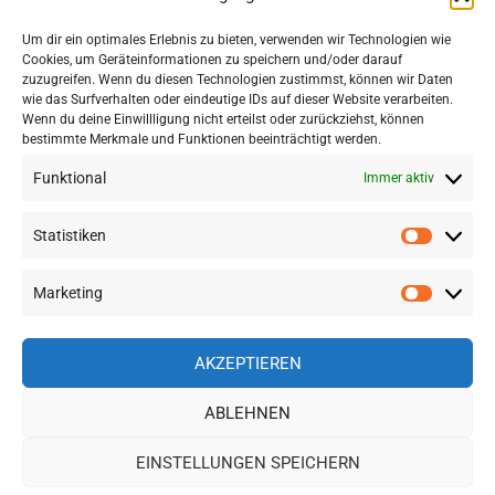
Um dir ein optimales Erlebnis zu bieten, verwenden wir Technologien wie
Cookies, um Geräteinformationen zu speichern und/oder darauf
zuzugreifen. Wenn du diesen Technologien zustimmst, können wir Daten
TRIP COM: GROSSE HOTEL- UND F
wie das Surfverhalten oder eindeutige IDs auf dieser Website verarbeiten.
LUGAUSWAHL IN SÜDOSTASIEN ZU S
Wenn du deine Einwillligung nicht erteilst oder zurückziehst, können
bestimmte Merkmale und Funktionen beeinträchtigt werden.
PITZENPREISEN
Funktional
Immer aktiv
Statistiken
Statisti
WordPress-Theme: Gridbox von ThemeZee.
Marketing
Marketi
Impressum
|
Datenschutz
AKZEPTIEREN
ABLEHNEN
EINSTELLUNGEN SPEICHERN