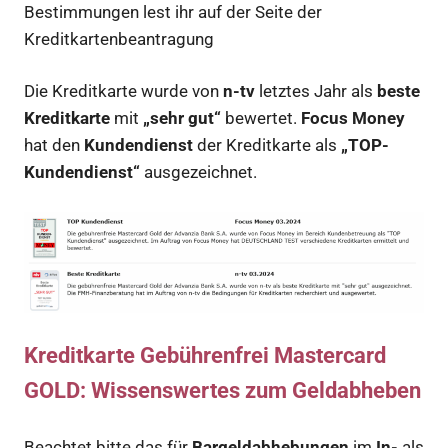
Bestimmungen lest ihr auf der Seite der
Kreditkartenbeantragung
Die Kreditkarte wurde von
n-tv
letztes Jahr als
beste
Kreditkarte
mit
„sehr gut“
bewertet.
Focus Money
hat den
Kundendienst
der Kreditkarte als
„TOP-
Kundendienst“
ausgezeichnet.
Kreditkarte Gebührenfrei Mastercard
GOLD: Wissenswertes zum Geldabheben
Beachtet bitte das für
Bargeldabhebungen
im
In-
als