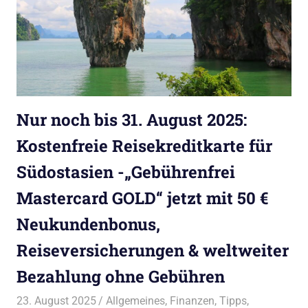
Nur noch bis 31. August 2025:
Kostenfreie Reisekreditkarte für
Südostasien -„Gebührenfrei
Mastercard GOLD“ jetzt mit 50 €
Neukundenbonus,
Reiseversicherungen & weltweiter
Bezahlung ohne Gebühren
23. August 2025
Bruno Müller
Allgemeines
,
Finanzen
,
Tipps
,