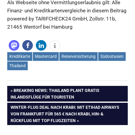
Als Webseite ohne Vermittlungserlaubnis gilt: Alle
Finanz- und Kreditkartenvergleiche in diesem Beitrag
powered by TARIFCHECK24 GmbH, Zollstr. 11b,
21465 Wentorf bei Hamburg
Kreditkarte
Mastercard
Reiseversicherung
Südostasien
Thailand
Beitragsnavigation
VORHERIGER
BREAKING NEWS: THAILAND PLANT GRATIS
BEITRAG:
INLANDSFLÜGE FÜR TOURISTEN
NÄCHSTER
WINTER-FLUG DEAL NACH KRABI: MIT ETIHAD AIRWAYS
BEITRAG:
VON FRANKFURT FÜR 565 € NACH KRABI, HIN-&
RÜCKFLUG MIT TOP FLUGZEITEN