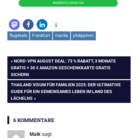
flugdeals
Frankfurt
manila
philippinen
Beitragsnavigation
VORHERIGER
NORD-VPN AUGUST DEAL: 73 % RABATT, 3 MONATE
BEITRAG:
GRATIS + 30 € AMAZON GESCHENKKARTE GRATIS
SICHERN
NÄCHSTER
THAILAND VISUM FÜR FAMILIEN 2025: DER ULTIMATIVE
BEITRAG:
GUIDE FÜR EIN GEMEINSAMES LEBEN IM LAND DES
LÄCHELNS
6 KOMMENTARE
Maik
sagt: