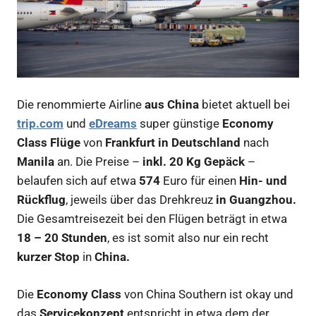
Die renommierte Airline
aus China
bietet aktuell bei
trip.com
und
eDreams
super günstige
Economy
Class Flüge
von
Frankfurt in Deutschland
nach
Manila
an. Die Preise –
inkl. 20 Kg Gepäck
–
belaufen sich auf etwa
574
Euro für einen
Hin- und
Rückflug
, jeweils über das Drehkreuz
in Guangzhou.
Die Gesamtreisezeit bei den Flügen beträgt in etwa
18 –
20 Stunden
, es ist somit also nur ein recht
kurzer Stop
in
China.
Die
Economy Class
von China Southern ist okay und
das
Servicekonzept
entspricht in etwa dem der