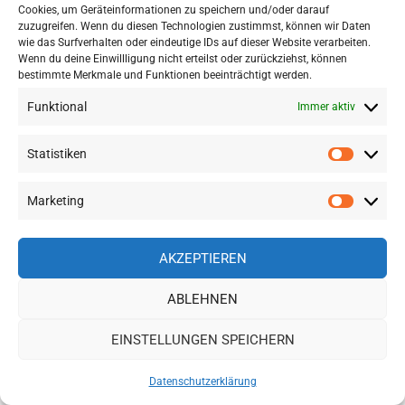
August 2026
(1)
Cookies, um Geräteinformationen zu speichern und/oder darauf
Juli 2026
(10)
zuzugreifen. Wenn du diesen Technologien zustimmst, können wir Daten
wie das Surfverhalten oder eindeutige IDs auf dieser Website verarbeiten.
Juni 2026
(4)
Wenn du deine Einwillligung nicht erteilst oder zurückziehst, können
Mai 2026
(5)
bestimmte Merkmale und Funktionen beeinträchtigt werden.
April 2026
(4)
Funktional
Immer aktiv
März 2026
(7)
Februar 2026
(12)
Statistiken
Januar 2026
(6)
Statisti
Dezember 2025
(6)
Marketing
November 2025
(11)
Marketi
Oktober 2025
(11)
September 2025
(17)
AKZEPTIEREN
August 2025
(20)
Juli 2025
(21)
ABLEHNEN
Juni 2025
(5)
EINSTELLUNGEN SPEICHERN
EURE DEUTSCHSPRACHIGE ZEITUNG FÜR
Datenschutzerklärung
THAILAND: