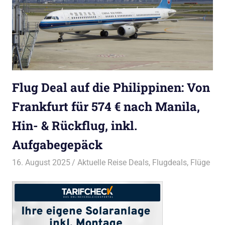
Flug Deal auf die Philippinen: Von
Frankfurt für 574 € nach Manila,
Hin- & Rückflug, inkl.
Aufgabegepäck
16. August 2025
Bruno Müller
Aktuelle Reise Deals
,
Flugdeals
,
Flüge