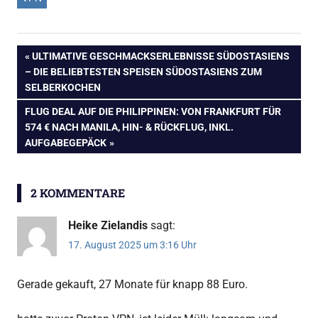
Beitragsnavigation
VORHERIGER
ULTIMATIVE GESCHMACKSERLEBNISSE SÜDOSTASIENS
BEITRAG:
– DIE BELIEBTESTEN SPEISEN SÜDOSTASIENS ZUM
SELBERKOCHEN
NÄCHSTER
FLUG DEAL AUF DIE PHILIPPINEN: VON FRANKFURT FÜR
BEITRAG:
574 € NACH MANILA, HIN- & RÜCKFLUG, INKL.
AUFGABEGEPÄCK
2 KOMMENTARE
Heike Zielandis
sagt:
17. August 2025 um 3:16 Uhr
Gerade gekauft, 27 Monate für knapp 88 Euro.