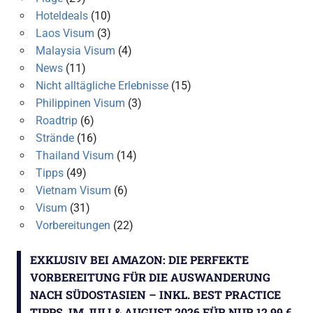
Hoteldeals
(10)
Laos Visum
(3)
Malaysia Visum
(4)
News
(11)
Nicht alltägliche Erlebnisse
(15)
Philippinen Visum
(3)
Roadtrip
(6)
Strände
(16)
Thailand Visum
(14)
Tipps
(49)
Vietnam Visum
(6)
Visum
(31)
Vorbereitungen
(22)
EXKLUSIV BEI AMAZON: DIE PERFEKTE
VORBEREITUNG FÜR DIE AUSWANDERUNG
NACH SÜDOSTASIEN – INKL. BEST PRACTICE
TIPPS. IM JULI & AUGUST 2026 FÜR NUR 12,99 €