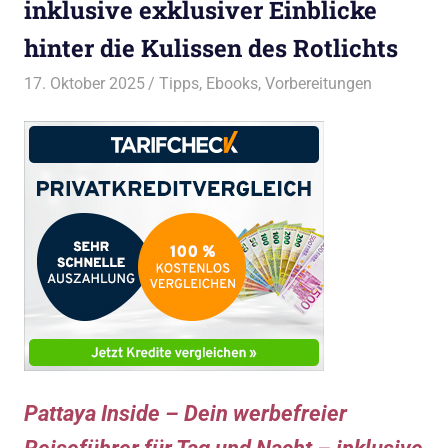
inklusive exklusiver Einblicke
hinter die Kulissen des Rotlichts
17. Oktober 2025
Bruno Müller
Tipps
,
Ebooks
,
Vorbereitungen
Pattaya Inside – Dein werbefreier