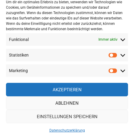
Um dir ein optimales Erlebnis zu bieten, verwenden wir Technologien wie
Cookies, um Geräteinformationen zu speichern und/oder darauf
zuzugreifen. Wenn du diesen Technologien zustimmst, können wir Daten
wie das Surfverhalten oder eindeutige IDs auf dieser Website verarbeiten.
Wenn du deine Einwillligung nicht erteilst oder zurückziehst, können
bestimmte Merkmale und Funktionen beeinträchtigt werden.
Funktional
Immer aktiv
Statistiken
Statisti
TRIP COM: GROSSE HOTEL- UND F
LUGAUSWAHL IN SÜDOSTASIEN ZU S
Marketing
Marketi
PITZENPREISEN
AKZEPTIEREN
ABLEHNEN
WordPress-Theme: Gridbox von ThemeZee.
EINSTELLUNGEN SPEICHERN
Impressum
|
Datenschutz
Datenschutzerklärung