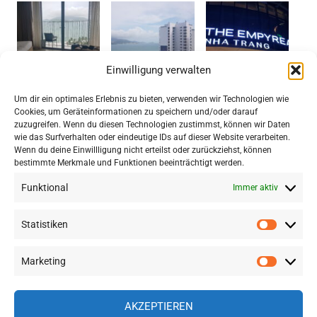
Einwilligung verwalten
Um dir ein optimales Erlebnis zu bieten, verwenden wir Technologien wie
Cookies, um Geräteinformationen zu speichern und/oder darauf
zuzugreifen. Wenn du diesen Technologien zustimmst, können wir Daten
TRIP COM: GROSSE HOTEL- UND F
wie das Surfverhalten oder eindeutige IDs auf dieser Website verarbeiten.
LUGAUSWAHL IN SÜDOSTASIEN ZU S
Wenn du deine Einwillligung nicht erteilst oder zurückziehst, können
bestimmte Merkmale und Funktionen beeinträchtigt werden.
PITZENPREISEN
Funktional
Immer aktiv
Statistiken
Statisti
WordPress-Theme: Gridbox von ThemeZee.
Marketing
Marketi
Impressum
|
Datenschutz
AKZEPTIEREN