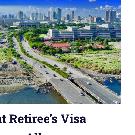
t Retiree’s Visa