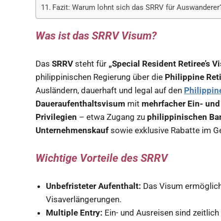
Fazit: Warum lohnt sich das SRRV für Auswanderer
Was ist das SRRV Visum?
Das
SRRV
steht für
„Special Resident Retiree’s Vi
philippinischen Regierung über die
Philippine Ret
Ausländern, dauerhaft und legal auf den
Philippin
Daueraufenthaltsvisum
mit
mehrfacher Ein- und
Privilegien
– etwa Zugang zu
philippinischen B
Unternehmenskauf
sowie exklusive Rabatte im 
Wichtige Vorteile des SRRV
Unbefristeter Aufenthalt:
Das Visum ermöglicht
Visaverlängerungen.
Multiple Entry:
Ein- und Ausreisen sind zeitlic