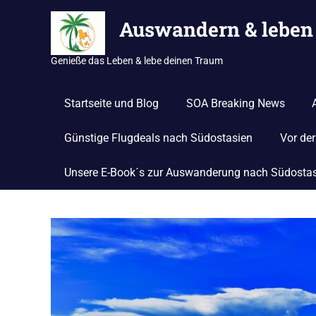
Zum
Auswandern & leben 
Inhalt
springen
Genieße das Leben & lebe deinen Traum
Startseite und Blog
SOA Breaking News
Günstige Flugdeals nach Südostasien
Vor de
Unsere E-Book´s zur Auswanderung nach Südosta